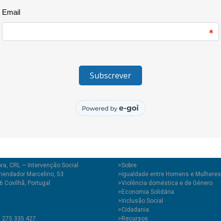
Esta sessão resulta de um prob
acções no terreno e teve como p
importância e como conseguir u
ra, CRL — Intervenção Social
>
Sobre
endador Marcelino, 53
>Igualdade entre Homens e Mulheres
 Covilhã, Portugal
>Violência doméstica e de Género
>Economia Solidária
>Inclusão Social
>Cidadania
1 275 335 427
>Recursos