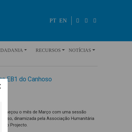
PT
EN
IDADANIA
RECURSOS
NOTÍCIAS
 na EB1 do Canhoso
de começou o mês de Março com uma sessão
anhoso, dinamizada pela Associação Humanitária
al do Projecto.