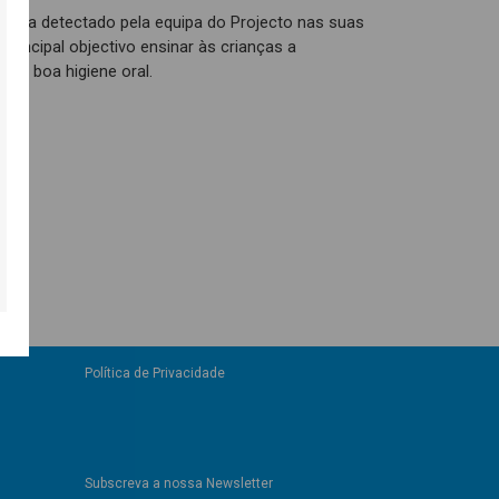
lema detectado pela equipa do Projecto nas suas
rincipal objectivo ensinar às crianças a
ma boa higiene oral.
Política de Privacidade
Subscreva a nossa Newsletter