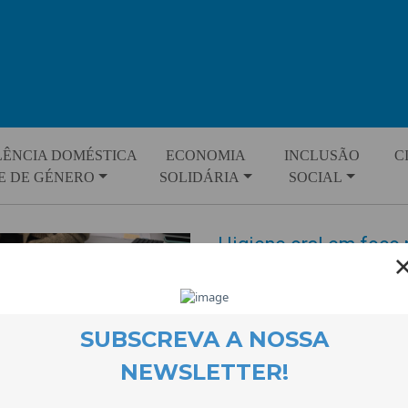
LÊNCIA DOMÉSTICA
ECONOMIA
INCLUSÃO
C
E DE GÉNERO
SOLIDÁRIA
SOCIAL
Higiene oral em foco
EVENTOS
23 March 2023
O Projecto Tecer a DiverCida
sobre higiene oral na EB1 do C
Beira Aproxima, parceira inform