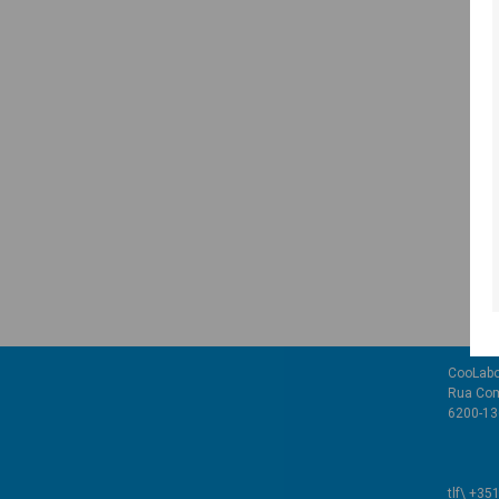
CooLabo
Rua Com
6200-136
tlf\ +35