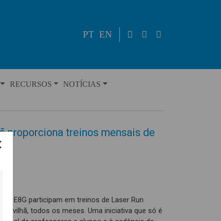
PT
EN
RECURSOS
NOTÍCIAS
ã proporciona treinos mensais de
ais E8G participam em treinos de Laser Run
 Covilhã, todos os meses. Uma iniciativa que só é