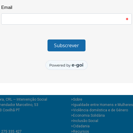
possível graças à deslocação m
equipamento por parte do Penta
O espaço é cedido pelos Unidos
profissional e inclusivo.
ra, CRL — Intervenção Social
>
Sobre
endador Marcelino, 53
>Igualdade entre Homens e Mulheres
0 Covilhã PT
>Violência doméstica e de Género
>Economia Solidária
>Inclusão Social
>Cidadania
1 275 335 427
>Recursos