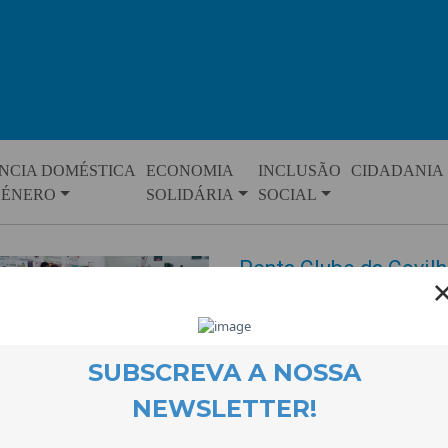
NCIA DOMÉSTICA
ECONOMIA
INCLUSÃO
CIDADANIA
GÉNERO
SOLIDÁRIA
SOCIAL
Penta Clube da Covilh
Laser Run
EVENTOS
23 March 2023
Jovens do projecto Quero Ser M
promovidos pelo Penta Clube da