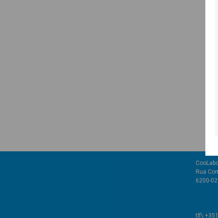
CooLabo
Rua Com
6200-02
tlf\ +35