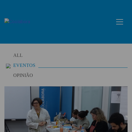
Skip
to
content
ALL
EVENTOS
OPINIÃO