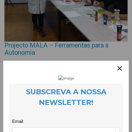
Projecto MALA – Ferramentas para a
Autonomia
EVENTOS
23 March 2023
A MALA começou o mês de Março com uma oficina de
pintura, na CooLabora, dinamizada pela nossa companheira de
muitas andanças Marta Vilarinho. Foi uma sessão muito
participada e alegre, onde pintámos, desenhámos, meditámos
e rimos.
Esta oficina decorreu no âmbito do projecto MALA –
Ferramentas para a Autonomia, promovido pela CooLabora,