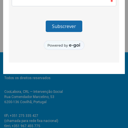
em parceria com a Santa Casa da Misericórdia da Covilhã,
Universidade da Beira Interior e Museu de Lanifícios. O projecto
é financiado pelo programa Cidadãos Ativ@s, gerido pela
Fundação Calouste Gulbenkian em parceria com a Fundação
Bissaya Barreto no âmbito dos EEA Grants Portugal.
© 2011-2026 COOLABORA CRL
Todos os direitos reservados
CooLabora, CRL — Intervenção Social
Rua Comendador Marcelino, 53
6200-136 Covilhã, Portugal
tlf\ +351 275 335 427
(chamada para rede fixa nacional)
tlm\ +351 967 455 775