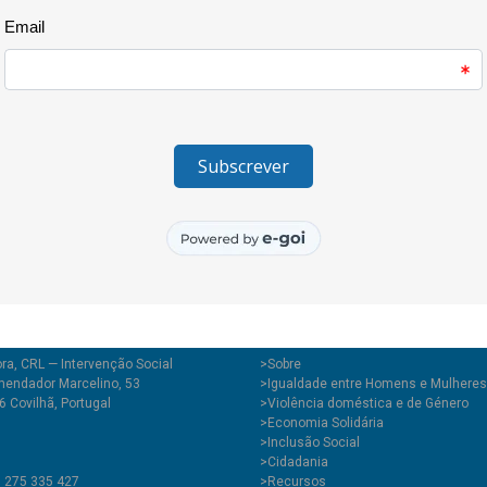
Estas reflexões deram origem à
acções dentro do espaço da es
O Manifesto pelo Ambiente e o
deram lugar ao surgimento da 
reciclagem dos diversos resídu
ra, CRL — Intervenção Social
>
Sobre
endador Marcelino, 53
>Igualdade entre Homens e Mulheres
 Covilhã, Portugal
>Violência doméstica e de Género
>Economia Solidária
>Inclusão Social
>Cidadania
1 275 335 427
>Recursos