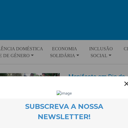
LÊNCIA DOMÉSTICA
ECONOMIA
INCLUSÃO
C
E DE GÉNERO
SOLIDÁRIA
SOCIAL
Manifesto em Dia do 
EVENTOS
27 June 2023
O Dia Mundial do Ambiente foi 
exploração das questões ambien
nomeadamente o consumismo, 
alguns exemplos dos temas que