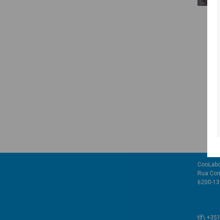
CooLabo
Rua Com
6200-136
tlf\ +35