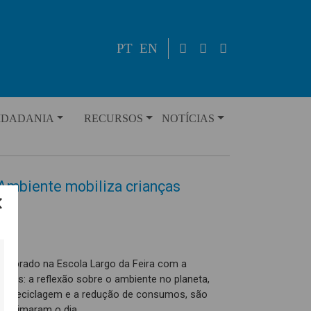
PT
EN
IDADANIA
RECURSOS
NOTÍCIAS
Ambiente mobiliza crianças
celebrado na Escola Largo da Feira com a
tais: a reflexão sobre o ambiente no planeta,
a reciclagem e a redução de consumos, são
 animaram o dia.