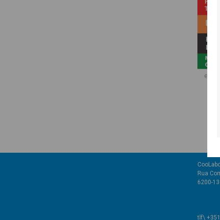
CooLabo
Rua Com
6200-136
tlf\ +35