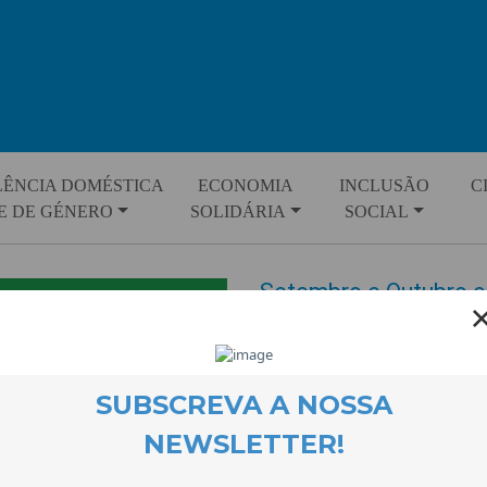
LÊNCIA DOMÉSTICA
ECONOMIA
INCLUSÃO
C
E DE GÉNERO
SOLIDÁRIA
SOCIAL
Setembro e Outubro c
autonomia
EVENTOS
26 September 2023
As oficinas para a autonomia 
programação para Setembro e 