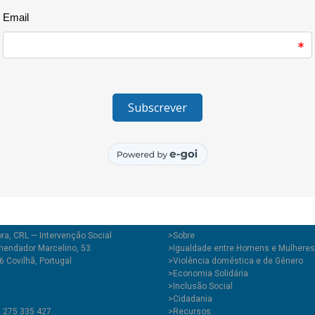
As inscrições são gratuitas, ma
https://forms.gle/DKZd3ebk38
Este projecto é promovido pel
Ciências Sociais e Humanas UBI
de Lanifícios. Conta com o fi
âmbito dos EEAGrants, e conta
da Fundação Bissaya Barreto.
ra, CRL — Intervenção Social
>
Sobre
endador Marcelino, 53
>Igualdade entre Homens e Mulheres
 Covilhã, Portugal
>Violência doméstica e de Género
>Economia Solidária
>Inclusão Social
>Cidadania
1 275 335 427
>Recursos