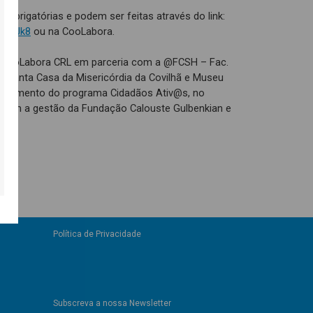
s obrigatórias e podem ser feitas através do link:
gSqfJk8
ou na CooLabora.
a CooLabora CRL em parceria com a @FCSH – Fac.
, Santa Casa da Misericórdia da Covilhã e Museu
nanciamento do programa Cidadãos Ativ@s, no
 com a gestão da Fundação Calouste Gulbenkian e
Política de Privacidade
Subscreva a nossa Newsletter