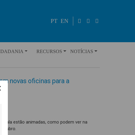
PT
EN
IDADANIA
RECURSOS
NOTÍCIAS
om novas oficinas para a
da Mala estão animadas, como podem ver na
Outubro.