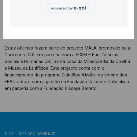
Para quem tem ou gostaria de ter uma horta no quintal ou na
varanda, o projecto Mala organizou uma oficina sobre hortas
domésticas. Decorreu no dia 18 de Novembro e permitiu ficar a
conhecer alguns aspectos importantes para fazer uma horta
que produza alimentos de qualidade e respeite a natureza.
Estas oficinas fazem parte do projecto MALA, promovido pela
CooLabora CRL em parceria com a FCSH – Fac. Ciências
Sociais e Humanas UBI, Santa Casa da Misericórdia da Covilhã
e Museu de Lanifícios. Este projecto conta com o
financiamento do programa Cidadãos Ativ@s, no âmbito dos
EEAGrants, e com a gestão da Fundação Calouste Gulbenkian
em parceria com a Fundação Bissaya Barreto.
© 2011-2026 COOLABORA CRL