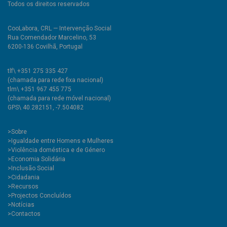
Todos os direitos reservados
CooLabora, CRL — Intervenção Social
Rua Comendador Marcelino, 53
6200-136 Covilhã, Portugal
tlf\ +351 275 335 427
(chamada para rede fixa nacional)
tlm\ +351 967 455 775
(chamada para rede móvel nacional)
GPS\ 40.282151, -7.504082
>
Sobre
>Igualdade entre Homens e Mulheres
>Violência doméstica e de Género
>Economia Solidária
>Inclusão Social
>Cidadania
>Recursos
>Projectos Concluídos
>Notícias
>Contactos