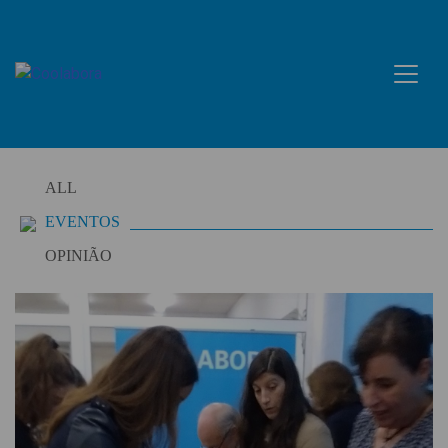
Skip
to
content
ALL
EVENTOS
OPINIÃO