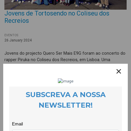
Jovens de Tortosendo no Coliseu dos
Recreios
EVENTOS
26 January 2024
Jovens do projecto Quero Ser Mais E9G foram ao concerto do
rapper Piruka no Coliseu dos Recreios, em Lisboa. Uma
iniciativa que contou com o convite generalizado do artista a
jovens dos projectos do Programa Escolhas. O acto de
solidariedade permitiu a um grupo de 30 jovens do Tortosendo
assistir a um concerto cheio de encenação, luz, cor e que
transmitiu uma mensagem forte através das letras das
músicas deste artista.
A visita integra a actividade Aventura na Cultura que pretende
proporcionar vivências positivas e enriquecedoras a crianças,
jovens e familiares de contextos vulneráveis, aproximando-
os/as das artes enquanto catapulta para desenvolver uma