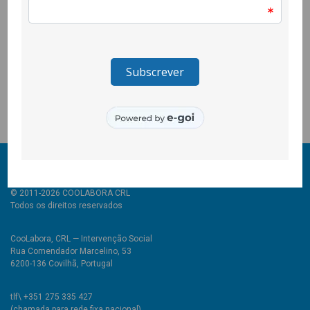
maior consciência crítica.
O projecto Quero Ser Mais E9G é promovido pela Secretaria de
Estado da Juventude e do Desporto, através do Instituto
Português do Desporto e Juventude, I.P. e é cofinanciado pelo
Pessoas 2030, Portugal 2030 e União Europeia.
© 2011-2026 COOLABORA CRL
Todos os direitos reservados
CooLabora, CRL — Intervenção Social
Rua Comendador Marcelino, 53
6200-136 Covilhã, Portugal
tlf\ +351 275 335 427
(chamada para rede fixa nacional)