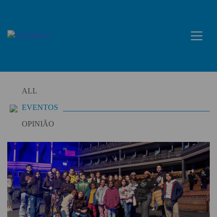
Skip
to
content
ALL
EVENTOS
OPINIÃO