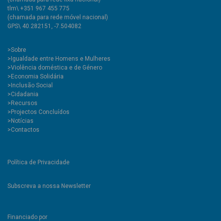
tlm\ +351 967 455 775
(chamada para rede móvel nacional)
GPS\ 40.282151, -7.504082
>
Sobre
>Igualdade entre Homens e Mulheres
>Violência doméstica e de Género
>Economia Solidária
>Inclusão Social
>Cidadania
>Recursos
>Projectos Concluídos
>Notícias
>Contactos
Política de Privacidade
Subscreva a nossa Newsletter
Financiado por