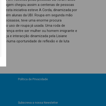
ensagem chegou assim a centenas de pessoas
 a esta iniciativa esteve A Corda, dinamizada por
 também alunas da UBI. Roupa em segunda mão
em precisasse, teve uma enorme procura
o do uso de roupa já usada. Uma roda de
iferença entre ser mulher ou homem imigrante e
dança e interacção dinamizada pela Lisiane
ha numa oportunidade de reflexão e de luta
.
Política de Privacidade
Subscreva a nossa Newsletter