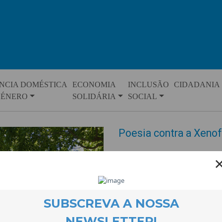
NCIA DOMÉSTICA
ECONOMIA
INCLUSÃO
CIDADANIA
GÉNERO
SOLIDÁRIA
SOCIAL
Poesia contra a Xeno
EVENTOS
27 May 2024
Mais uma campanha em defesa d
activistas que a CooLabora aco
da Covilhã que foi invadido por 
e anti-xenófobos foram distrib