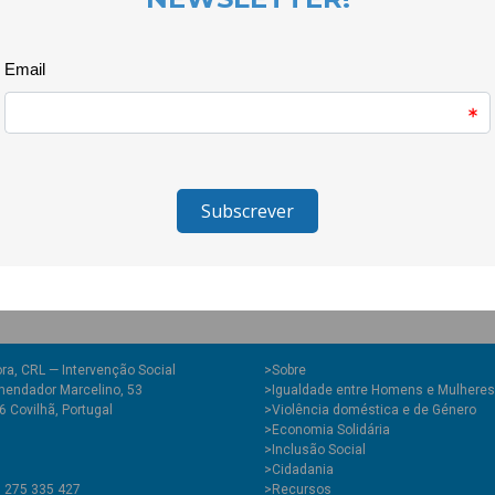
com amplificação de som. A m
que por ali passavam. Associada
duas jovens deste colectivo e
que esteve disponível para qu
quebrando assim um preconceit
conversas com temas como a d
uma outra roda, neste caso de 
Moresco, tornaram esta campan
contra a xenofobia e o racismo
ra, CRL — Intervenção Social
>
Sobre
endador Marcelino, 53
>Igualdade entre Homens e Mulheres
 Covilhã, Portugal
>Violência doméstica e de Género
>Economia Solidária
>Inclusão Social
>Cidadania
1 275 335 427
>Recursos