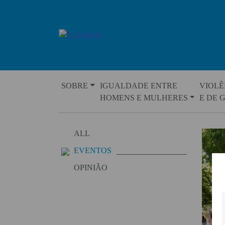
Skip
to
content
SOBRE
IGUALDADE ENTRE
VIOLÊ
HOMENS E MULHERES
E DE 
ALL
EVENTOS
OPINIÃO