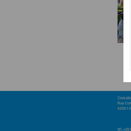
CooLabo
Rua Com
6200-136
tlf\ +35