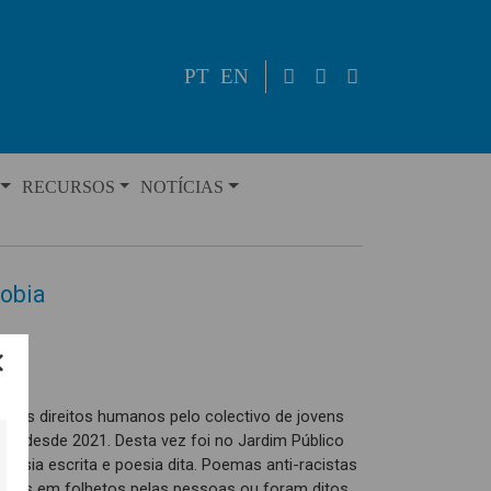
PT
EN
RECURSOS
NOTÍCIAS
fobia
os direitos humanos pelo colectivo de jovens
lhe desde 2021. Desta vez foi no Jardim Público
poesia escrita e poesia dita. Poemas anti-racistas
uídos em folhetos pelas pessoas ou foram ditos