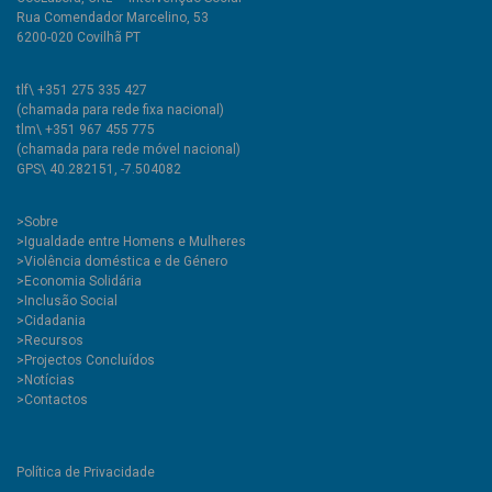
Rua Comendador Marcelino, 53
6200-020 Covilhã PT
tlf\ +351 275 335 427
(chamada para rede fixa nacional)
tlm\ +351 967 455 775
(chamada para rede móvel nacional)
GPS\ 40.282151, -7.504082
>
Sobre
>Igualdade entre Homens e Mulheres
>Violência doméstica e de Género
>Economia Solidária
>Inclusão Social
>Cidadania
>Recursos
>Projectos Concluídos
>Notícias
>Contactos
Política de Privacidade