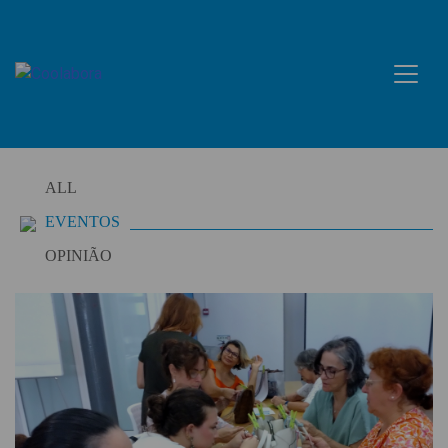
Skip
to
content
ALL
EVENTOS
OPINIÃO