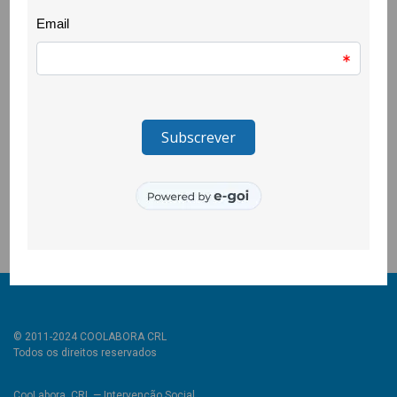
Estas oficinas são um espaço de encontro e expressão
criativa, onde se cruzaram pessoas com idades,
nacionalidades e culturas muito diversas.
A iniciativa faz parte do projecto “Caixa de Ferramentas para a
Autonomia” promovido pela CooLabora, que conta com a
parceria da Santa Casa da Misericórdia da Covilhã, Museu de
Lanifícios e Universidade da Beira Interior.
O projecto foi premiado pelo programa Caixa Social, da Caixa
Geral de Depósitos.
© 2011-2024 COOLABORA CRL
Todos os direitos reservados
CooLabora, CRL — Intervenção Social