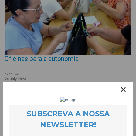
Oficinas para a autonomia
EVENTOS
26 July 2024
Continuamos com as oficinas para a autonomia e em resposta
ao entusiasmo e aos inúmeros pedidos realizámos mais uma
oficina de macramé, na qual aprendemos técnicas novas. Esta
oficina foi acompanhada por umas saborosas cerejas da
Gardunha e por deliciosos pastéis equatorianos, feitos por
uma das participantes.