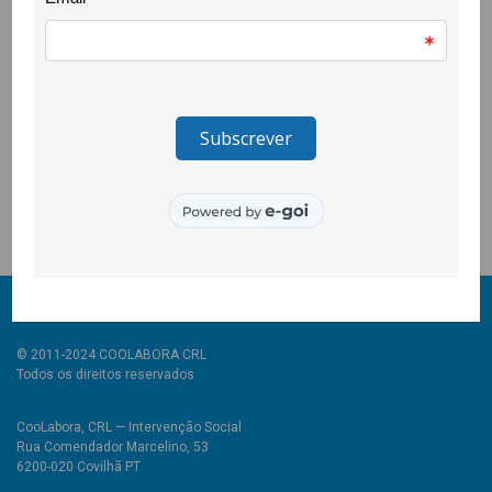
Houve troca de livros com a Biblioteca da UBI, uma oficina de
reparação de bicicletas, com a Oxygen Bike e outra de
cuidados com a pele no Verão, com a Aldeia Sabão, tricot com
o Museu de Lanifícios no âmbito do programa wool é cool,
jogos tradicionais para crianças dinamizados pelo projecto
Quero Ser Mais E9G e muitas danças, afrobrasileiras com a
Lisiane Moresco e da Beira Baixa com a Casa do Povo do Paul.
© 2011-2024 COOLABORA CRL
Todos os direitos reservados
CooLabora, CRL — Intervenção Social
Rua Comendador Marcelino, 53
6200-020 Covilhã PT