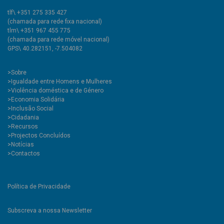
tlf\ +351 275 335 427
(chamada para rede fixa nacional)
tlm\ +351 967 455 775
(chamada para rede móvel nacional)
GPS\ 40.282151, -7.504082
>
Sobre
>Igualdade entre Homens e Mulheres
>Violência doméstica e de Género
>Economia Solidária
>Inclusão Social
>Cidadania
>Recursos
>Projectos Concluídos
>Notícias
>Contactos
Política de Privacidade
Subscreva a nossa Newsletter