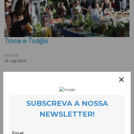
Troca-a-Tod@s
EVENTOS
26 July 2024
A edição de Verão da feira foi muito feliz, com momentos de
aprendizagem e partilha e muita animação, assinalando assim
os 10 anos desta iniciativa da economia solidária e de uso do
Tear, a moeda social da feira.
Esta iniciativa que promove os saberes das pessoas, a
economia local e apela a estilos de vida mais ecológicos e
sustentáveis constituiu um belo momento de convívio e de
encontro. Participaram 51 pessoas em bancas, com produtos
alimentares, artesanato e artigos em segunda mão.