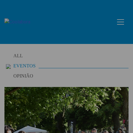
Skip
to
content
ALL
EVENTOS
OPINIÃO