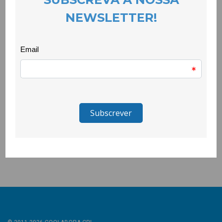
Escola na rua é uma actividade integrada no Plano de Inovação
da Escola dentro da proposta de flexibilização curricular e tem
como objectivo despertar o interesse pelas aprendizagens de
forma prática e interactiva. O contacto directo com a natureza
e com a comunidade traz uma nova dimensão ao currículo,
estimulando a curiosidade e o gosto pelo saber de maneira
significativa e vivencial.
_______________________________
O projeto Quero Ser Mais E9G é promovido pela Secretaria de
Estado da Juventude e do Desporto, através do Instituto
Português do Desporto e Juventude, I.P. e é cofinanciado pelo
Pessoas 2030, Portugal 2030 e União Europeia.