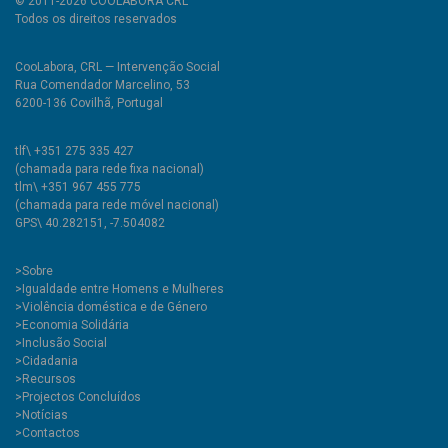
© 2011-2026 COOLABORA CRL
Todos os direitos reservados
CooLabora, CRL — Intervenção Social
Rua Comendador Marcelino, 53
6200-136 Covilhã, Portugal
tlf\ +351 275 335 427
(chamada para rede fixa nacional)
tlm\ +351 967 455 775
(chamada para rede móvel nacional)
GPS\ 40.282151, -7.504082
>
Sobre
>Igualdade entre Homens e Mulheres
>Violência doméstica e de Género
>Economia Solidária
>Inclusão Social
>Cidadania
>Recursos
>Projectos Concluídos
>Notícias
>Contactos