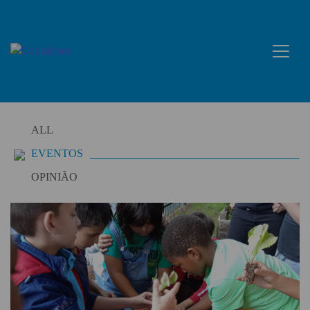
Skip
to
content
ALL
EVENTOS
OPINIÃO