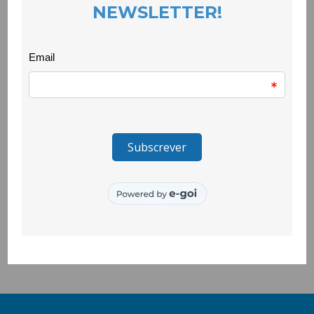
EVENTOS
25 November 2024
O projecto Coolaboratório foi para a rua com uma campanha
que literalmente não deixou ninguém indiferente. Quinze
histórias contadas pelas pessoas que as viveram e que nos
confrontam de forma crua com situações de violência
doméstica ou de género estavam disponíveis no Jardim
Público da Covilhã, no passado dia 9 de Novembro, em
formato de áudio. As pessoas que passavam eram convidadas
a ouvir um áudio, que escolhiam aleatoriamente por
associação a um par de sapatos em exibição. A maior parte
das pessoas que aceitaram o desafio caracterizam-no como
muito duro, mas esclarecedor sobre o impacto da violência de
género nas suas vítimas. Uma experiência que o grupo de
jovens que integra o Coolaboratório quer repetir.