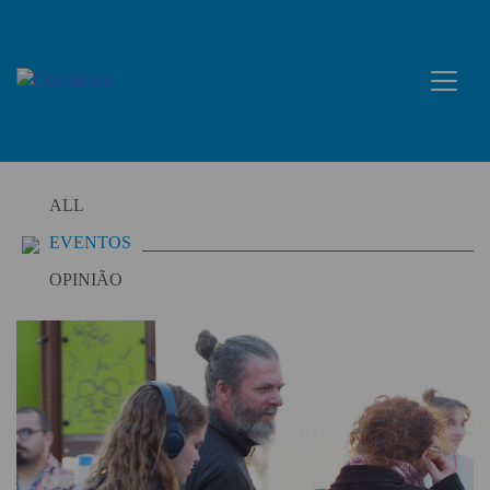
Skip
to
content
ALL
EVENTOS
OPINIÃO