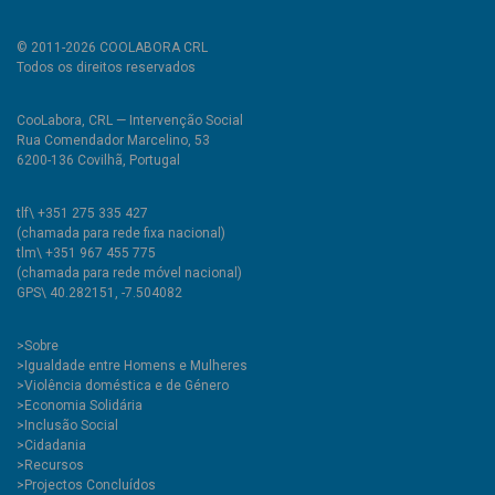
© 2011-2026 COOLABORA CRL
Todos os direitos reservados
CooLabora, CRL — Intervenção Social
Rua Comendador Marcelino, 53
6200-136 Covilhã, Portugal
tlf\ +351 275 335 427
(chamada para rede fixa nacional)
tlm\ +351 967 455 775
(chamada para rede móvel nacional)
GPS\ 40.282151, -7.504082
>
Sobre
>Igualdade entre Homens e Mulheres
>Violência doméstica e de Género
>Economia Solidária
>Inclusão Social
>Cidadania
>Recursos
>Projectos Concluídos