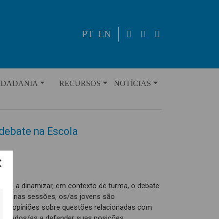
PT
EN
IDADANIA
RECURSOS
NOTÍCIAS
debate na Escola
está a dinamizar, em contexto de turma, o debate
e várias sessões, os/as jovens são
 suas opiniões sobre questões relacionadas com
safiados/as a defender suas posições,