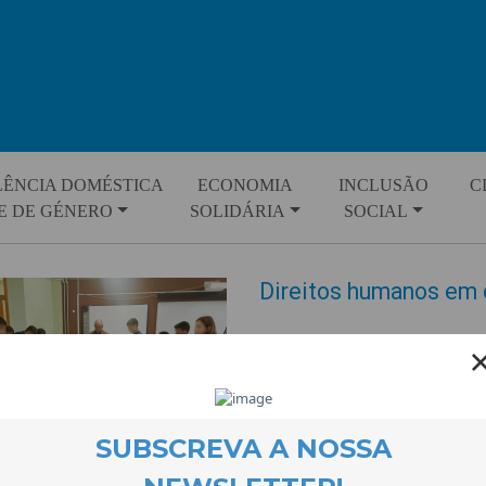
LÊNCIA DOMÉSTICA
ECONOMIA
INCLUSÃO
C
E DE GÉNERO
SOLIDÁRIA
SOCIAL
Direitos humanos em 
EVENTOS
25 November 2024
O projecto Quero Ser Mais E9G 
sobre Direitos Humanos. Durant
incentivados/as a partilhar as
os Direitos Humanos, sendo de