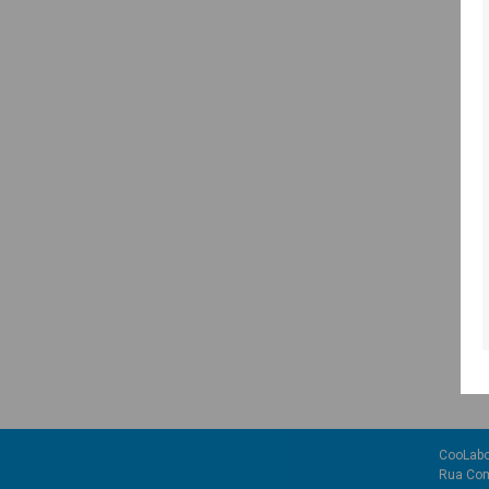
CooLabo
Rua Com