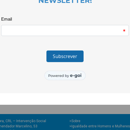
argumentando de maneira funda
Este exercício de cidadania pro
compreensão sobre a diversidad
A iniciativa, que faz parte das
estimular o pensamento crítico
____________________
O projecto Quero Ser Mais E9G 
Juventude e do Desporto, atrav
Juventude, I.P. e é cofinanciad
Europeia.
ra, CRL — Intervenção Social
>
Sobre
endador Marcelino, 53
>Igualdade entre Homens e Mulheres