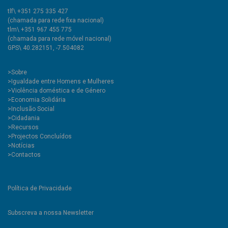
tlf\ +351 275 335 427
(chamada para rede fixa nacional)
tlm\ +351 967 455 775
(chamada para rede móvel nacional)
GPS\ 40.282151, -7.504082
>
Sobre
>Igualdade entre Homens e Mulheres
>Violência doméstica e de Género
>Economia Solidária
>Inclusão Social
>Cidadania
>Recursos
>Projectos Concluídos
>Notícias
>Contactos
Política de Privacidade
Subscreva a nossa Newsletter