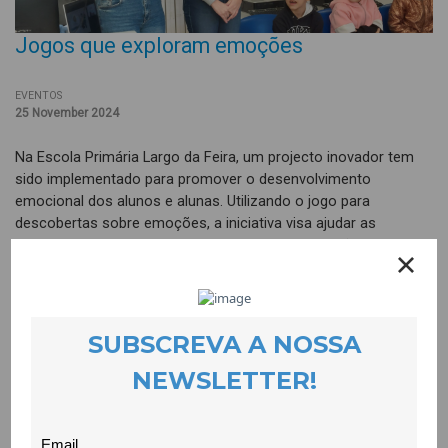
Jogos que exploram emoções
EVENTOS
25 November 2024
Na Escola Primária Largo da Feira, um projecto inovador tem
sido implementado para promover o desenvolvimento
emocional dos alunos e alunas. Utilizando o jogo para
descobertas sobre emoções, a iniciativa visa ajudar as
crianças a reconhecer e expressar as suas emoções de forma
saudável. O jogo propõe o lançamento de um dado de
emoções e perante a emoção da face do dado, assim se
discutem os sentimentos que lhe são atribuídos. Para tornar
mais real a emoção é-lhes pedido que associem situações do
quotidiano, onde as crianças devem identificar sentimentos
como alegria, tristeza, raiva e medo, explorando ainda como
essas emoções podem ser vividas em diferentes contextos. O
objetivo é criar um ambiente seguro e acolhedor, onde se
sintam confortáveis para discutir e entender os seus próprios