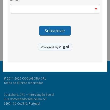
sentimentos.
____________________
O projecto Quero Ser Mais E9G é promovido pela Secretaria de
Estado da Juventude e do Desporto, através do Instituto
Português do Desporto e Juventude, I.P. e é cofinanciado pelo
Pessoas 2030, Portugal 2030 e União Europeia.
© 2011-2026 COOLABORA CRL
Todos os direitos reservados
CooLabora, CRL — Intervenção Social
Rua Comendador Marcelino, 53
6200-136 Covilhã, Portugal