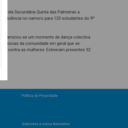
 Escola Secundária Quinta das Palmeiras a
re violência no namoro para 120 estudantes do 9º
ra, dinamizou-se um momento de dança colectiva
s e pessoas da comunidade em geral que se
ência contra as mulheres. Estiveram presentes 32
Política de Privacidade
Subscreva a nossa Newsletter