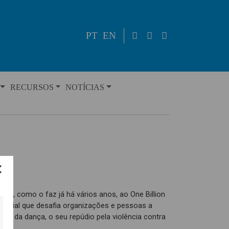
PT
EN
RECURSOS
NOTÍCIAS
no, como o faz já há vários anos, ao One Billion
undial que desafia organizações e pessoas a
a e da dança, o seu repúdio pela violência contra