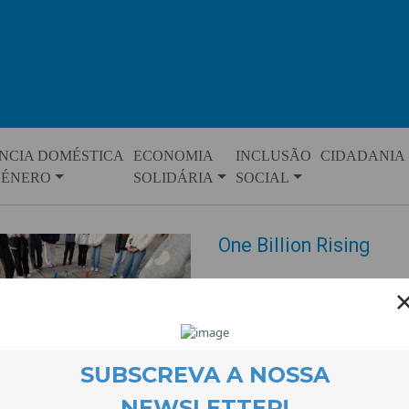
NCIA DOMÉSTICA
ECONOMIA
INCLUSÃO
CIDADANIA
GÉNERO
SOLIDÁRIA
SOCIAL
One Billion Rising
EVENTOS
26 February 2025
A CooLabora associou-se este a
Rising. Esta é uma campanha m
manifestarem, através da músic
as mulheres e as raparigas.