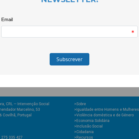
Durante a manhã, estivemos na
dinamizar jogos educativos sob
ano.
No final da tarde, na CooLabo
que reuniu entidades parceira
quiseram afirmar contra a viol
pessoas.
ra, CRL — Intervenção Social
>
Sobre
endador Marcelino, 53
>Igualdade entre Homens e Mulheres
 Covilhã, Portugal
>Violência doméstica e de Género
>Economia Solidária
>Inclusão Social
>Cidadania
1 275 335 427
>Recursos