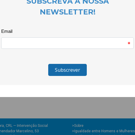
para um debate formal, proporc
desenvolver e aperfeiçoar as 
Diante do impacto das
fake ne
crítico, o evento procura forta
de jovens que participam nos pr
questionar as informações a qu
_________________
O projecto Quero Ser Mais E9G 
Juventude e do Desporto, atrav
Juventude, I.P. e é cofinanciad
Europeia.
ra, CRL — Intervenção Social
>
Sobre
endador Marcelino, 53
>Igualdade entre Homens e Mulheres