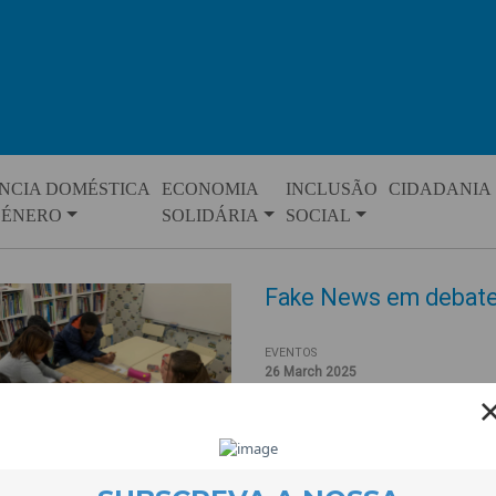
NCIA DOMÉSTICA
ECONOMIA
INCLUSÃO
CIDADANIA
GÉNERO
SOLIDÁRIA
SOCIAL
Fake News em debat
EVENTOS
26 March 2025
A preparação para o
Torneio d
Abril, está
a ser feita no projec
A iniciativa, promovida pelo
Pro