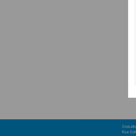
CooLabo
Rua Com