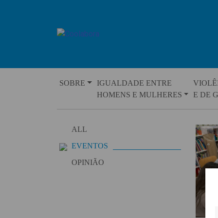
Skip
to
content
SOBRE
IGUALDADE ENTRE
VIOLÊ
HOMENS E MULHERES
E DE 
ALL
EVENTOS
OPINIÃO