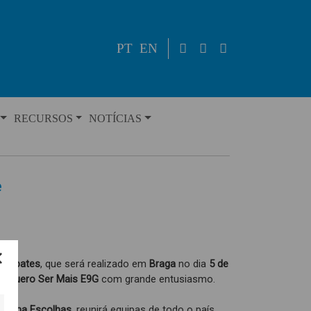
PT
EN
RECURSOS
NOTÍCIAS
e
e Debates
, que será realizado em
Braga
no dia
5 de
to
Quero Ser Mais E9G
com grande entusiasmo.
grama Escolhas
, reunirá equipas de todo o país