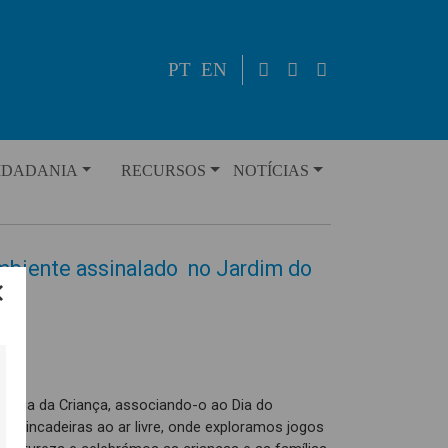
PT
EN
IDADANIA
RECURSOS
NOTÍCIAS
Ambiente assinalado no Jardim do
o Dia da Criança, associando-o ao Dia do
e brincadeiras ao ar livre, onde exploramos jogos