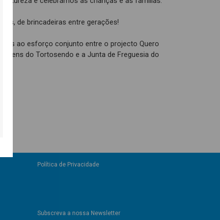
 natureza e celebrámos as crianças e as famílias.
isos, de brincadeiras entre gerações!
 graças ao esforço conjunto entre o projecto Quero
 Jovens do Tortosendo e a Junta de Freguesia do
Política de Privacidade
Subscreva a nossa Newsletter