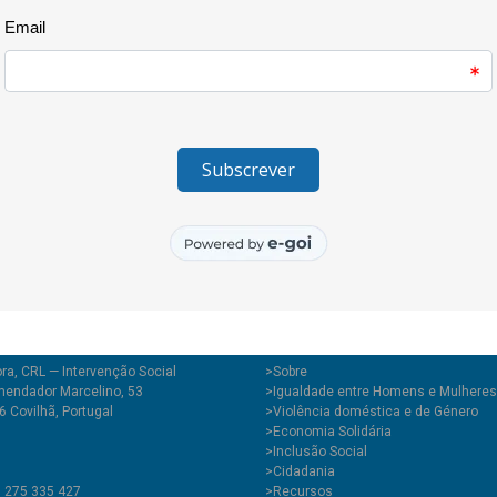
tradicionais, aprendemos com a
Enchemos o jardim de vida, de r
Esta iniciativa só foi possível
Ser Mais E9G, a Associação de
Tortosendo.
ra, CRL — Intervenção Social
>
Sobre
endador Marcelino, 53
>Igualdade entre Homens e Mulheres
 Covilhã, Portugal
>Violência doméstica e de Género
>Economia Solidária
>Inclusão Social
>Cidadania
1 275 335 427
>Recursos