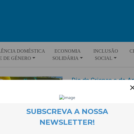
LÊNCIA DOMÉSTICA
ECONOMIA
INCLUSÃO
C
E DE GÉNERO
SOLIDÁRIA
SOCIAL
Dia da Criança e do 
Tortosendo
EVENTOS
26 June 2025
No dia 5 de Junho assinalámos 
Ambiente, com um dia repleto d