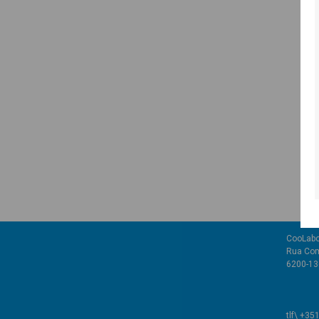
CooLabo
Rua Com
6200-136
tlf\ +35