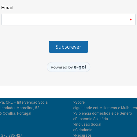
trocar ou para adquirir com rec
Ao longo da tarde tiveram lugar
cosmética natural, havendo t
os participantes.
Destaque, ainda, para uma cam
que procurou sensibilizar as pe
sobre a temática.
ra, CRL — Intervenção Social
>
Sobre
endador Marcelino, 53
>Igualdade entre Homens e Mulheres
 Covilhã, Portugal
>Violência doméstica e de Género
>Economia Solidária
>Inclusão Social
>Cidadania
1 275 335 427
>Recursos