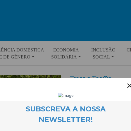
LÊNCIA DOMÉSTICA
ECONOMIA
INCLUSÃO
C
E DE GÉNERO
SOLIDÁRIA
SOCIAL
Troca a Tod@s
EVENTOS
26 June 2025
No passado dia 7 de Junho dec
juntou produtores/as e consumi
Artesanato, produtos agrícolas,
são alguns dos produtos que se