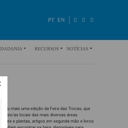
PT
EN
IDADANIA
RECURSOS
NOTÍCIAS
orreu mais uma edição da Feira das Trocas, que
dores/as locais das mais diversas áreas.
 flores e plantas, artigos em segunda mão e livros
 podiam encontrar na feira, disponíveis para