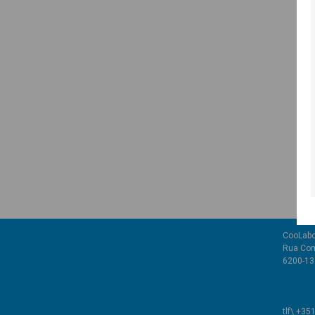
CooLabo
Rua Com
6200-136
tlf\ +35