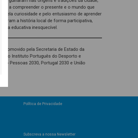
, mergulharam nas origens e tradições da cidade,
uda a compreender o presente e o mundo que
a pela curiosidade e pelo entusiasmo de aprender
oraram a história local de forma participativa,
ência educativa inesquecível.
é promovido pela Secretaria de Estado da
és do Instituto Português do Desporto e
o pelo Pessoas 2030, Portugal 2030 e União
Política de Privacidade
Subscreva a nossa Newsletter