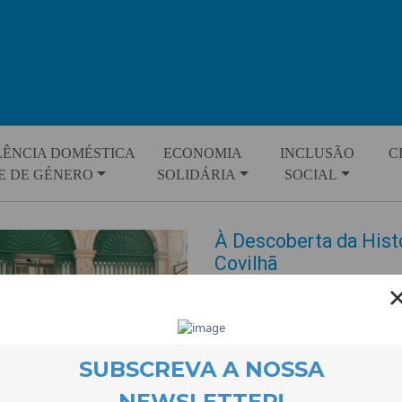
LÊNCIA DOMÉSTICA
ECONOMIA
INCLUSÃO
C
E DE GÉNERO
SOLIDÁRIA
SOCIAL
À Descoberta da Hist
Covilhã
EVENTOS
30 October 2025
No dia 10 de Outubro, as crianç
aula por uma viagem no tempo, 