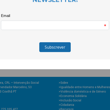
histórias, objectos e memórias
percebendo como o passado aj
nos rodeia. A manhã foi marcad
fora da escola. As crianças expl
tornando esta visita uma experi
O projecto Quero Ser Mais E9G 
Juventude e do Desporto, atrav
Juventude, I.P. e é cofinanciad
Europeia.
ra, CRL — Intervenção Social
>
Sobre
endador Marcelino, 53
>Igualdade entre Homens e Mulheres
0 Covilhã PT
>Violência doméstica e de Género
>Economia Solidária
>Inclusão Social
>Cidadania
1 275 335 427
>Recursos