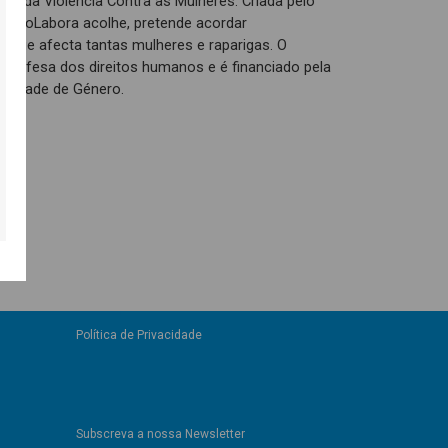
ação da Violência Contra as Mulheres. Criada pelo
 a CooLabora acolhe, pretende acordar
e que afecta tantas mulheres e raparigas. O
e defesa dos direitos humanos e é financiado pela
ualdade de Género.
Política de Privacidade
Subscreva a nossa Newsletter