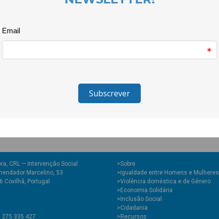
Dia Internacional para a Elimin
grupo de jovens activistas que
consciências para esta realidad
Coolaboratório é um projecto d
Comissão para a Cidadania e Ig
ra, CRL — Intervenção Social
>
Sobre
endador Marcelino, 53
>Igualdade entre Homens e Mulheres
 Covilhã, Portugal
>Violência doméstica e de Género
>Economia Solidária
>Inclusão Social
>Cidadania
1 275 335 427
>Recursos