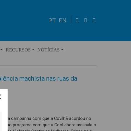
PT
EN
RECURSOS
NOTÍCIAS
lência machista nas ruas da
sta é a campanha com que a Covilhã acordou no
unta ao programa com que a CooLabora assinala o