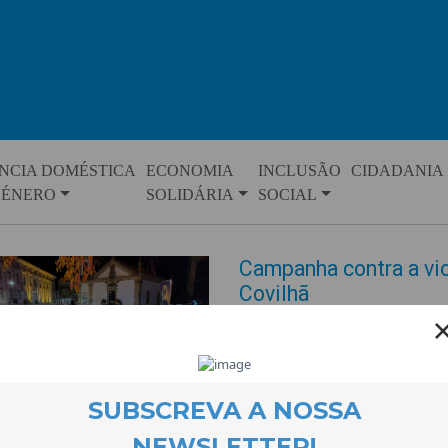
NCIA DOMÉSTICA
ECONOMIA
INCLUSÃO
CIDADANIA
GÉNERO
SOLIDÁRIA
SOCIAL
Campanha contra a vio
Covilhã
EVENTOS
27 November 2025
Contra a Violência Machista. E
dia 26 de Novembro e que se j