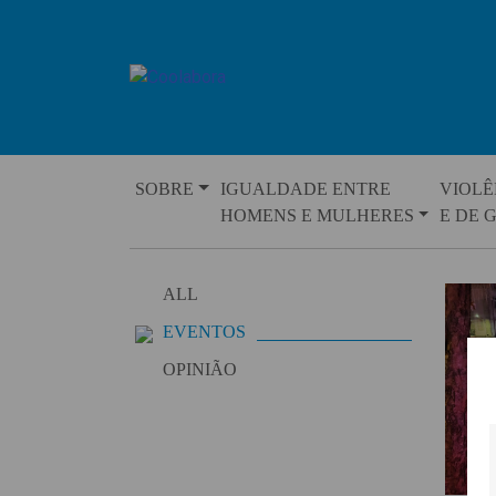
Skip
to
content
SOBRE
IGUALDADE ENTRE
VIOLÊ
HOMENS E MULHERES
E DE 
ALL
EVENTOS
OPINIÃO