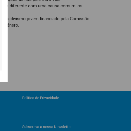
te tão diferente com uma causa comum: os
.
 de activismo jovem financiado pela Comissão
de Género.
Política de Privacidade
Subscreva a nossa Newsletter