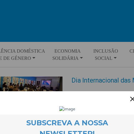
LÊNCIA DOMÉSTICA
ECONOMIA
INCLUSÃO
C
E DE GÉNERO
SOLIDÁRIA
SOCIAL
Dia Internacional das
EVENTOS
17 March 2026
E a CooLabora voltou a encher-s
Mulheres. Vimos curtas metrage
ficámos a conhecer fotografias 
Desfoque e terminámos a ouvir 