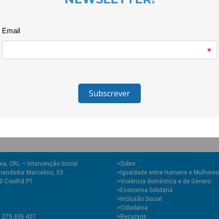
Mas o que mais vimos foi gen
direitos humanos das mulheres
O Coolaboratório é um projecto
para a Cidadania e a Igualdade 
ra, CRL — Intervenção Social
>
Sobre
endador Marcelino, 53
>Igualdade entre Homens e Mulheres
0 Covilhã PT
>Violência doméstica e de Género
>Economia Solidária
>Inclusão Social
>Cidadania
1 275 335 427
>Recursos