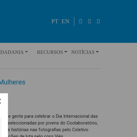
PT
EN
IDADANIA
RECURSOS
NOTÍCIAS
 Mulheres
e de gente para celebrar o Dia Internacional das
ns seleccionadas por jovens do Coolaboratório,
e as histórias nas fotografias pelo Coletivo
canções de luta pelo coro Viés.