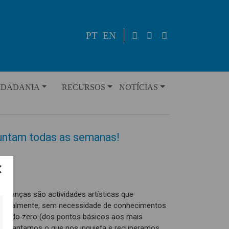
PT
EN
IDADANIA
RECURSOS
NOTÍCIAS
juntam todas as semanas!
s danças são actividades artísticas que
manalmente, sem necessidade de conhecimentos
os do zero (dos pontos básicos aos mais
teis, cantamos o que nos inquieta e recuperamos