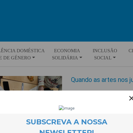
LÊNCIA DOMÉSTICA
ECONOMIA
INCLUSÃO
C
E DE GÉNERO
SOLIDÁRIA
SOCIAL
Quando as artes nos 
EVENTOS
17 March 2026
O croché, o bordado, o coro e a
continuamos a desenvolver se
prévios. Ensinamos e aprendem
exigentes!), criamos artes têx