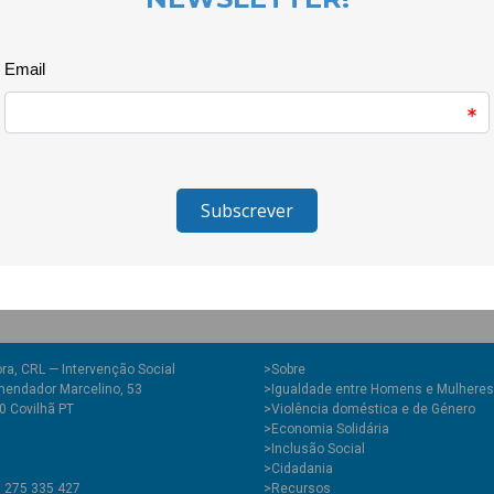
danças mandadas (promovidas 
experimentamos, criamos e des
E toda a gente é bem-vinda!
No dia 25 de Fevereiro, além d
Humanitária Beira Aproxima e 
croché.
O coro e o bordado integram-s
Centro 2030, Inclusão pela Cu
ra, CRL — Intervenção Social
>
Sobre
endador Marcelino, 53
>Igualdade entre Homens e Mulheres
0 Covilhã PT
>Violência doméstica e de Género
>Economia Solidária
>Inclusão Social
>Cidadania
1 275 335 427
>Recursos