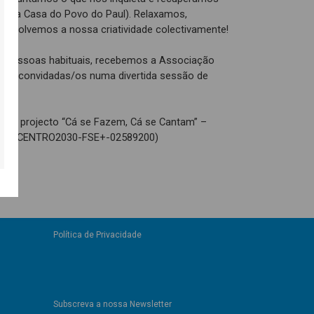
pela Casa do Povo do Paul). Relaxamos,
envolvemos a nossa criatividade colectivamente!
as pessoas habituais, recebemos a Associação
suas convidadas/os numa divertida sessão de
e no projecto “Cá se Fazem, Cá se Cantam” –
ltura (CENTRO2030-FSE+-02589200)
Política de Privacidade
Subscreva a nossa Newsletter