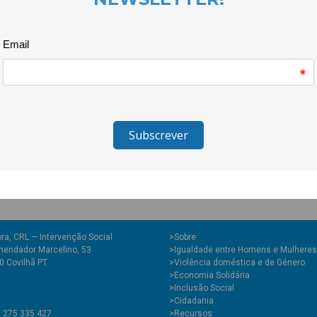
22 de Abril, 18h30, na CooLabor
25 de Abril, à tarde (hora a defi
Tod@s
A actividade é gratuita e par
experiência. Oferecemos os mat
ra, CRL — Intervenção Social
>
Sobre
endador Marcelino, 53
>Igualdade entre Homens e Mulheres
0 Covilhã PT
>Violência doméstica e de Género
>Economia Solidária
>Inclusão Social
>Cidadania
1 275 335 427
>Recursos