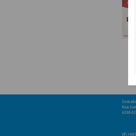
CooLabo
Rua Com
6200-02
tlf\ +35