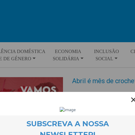
LÊNCIA DOMÉSTICA
ECONOMIA
INCLUSÃO
C
E DE GÉNERO
SOLIDÁRIA
SOCIAL
Abril é mês de croche
EVENTOS
16 April 2026
Durante o mês de Abril iremos 
dedicadas à liberdade em igual
encontro de 8 de Abril foi mui
pronto a colocar ao peito! Pró