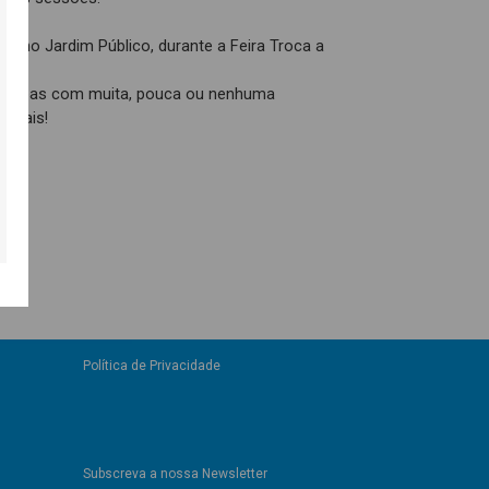
a
nir), no Jardim Público, durante a Feira Troca a
a pessoas com muita, pouca ou nenhuma
eriais!
Política de Privacidade
Subscreva a nossa Newsletter