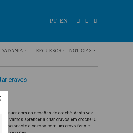
PT
EN
IDADANIA
RECURSOS
NOTÍCIAS
tar cravos
continuar com as sessões de croché, desta vez
dade. Vamos aprender a criar cravos em croché! O
to emocionante e saímos com um cravo feito e
ximas sessões: