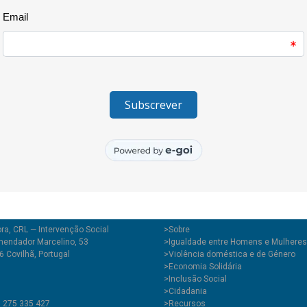
Além de promovermos um consu
é também um espaço de convívi
Marque já na sua agenda: 25 de 
utiliza e venha encontrar algo n
Contamos com a sua participaçã
ra, CRL — Intervenção Social
>
Sobre
endador Marcelino, 53
>Igualdade entre Homens e Mulheres
 Covilhã, Portugal
>Violência doméstica e de Género
>Economia Solidária
>Inclusão Social
>Cidadania
1 275 335 427
>Recursos