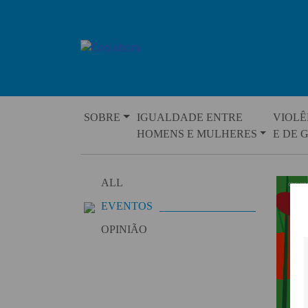
Skip
to
content
SOBRE
IGUALDADE ENTRE
VIOLÊ
HOMENS E MULHERES
E DE 
ALL
EVENTOS
OPINIÃO