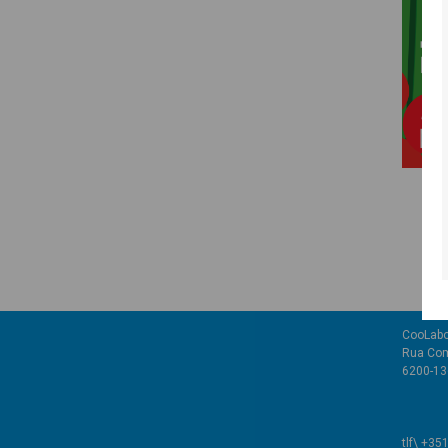
CooLabo
Rua Com
6200-136
tlf\ +35