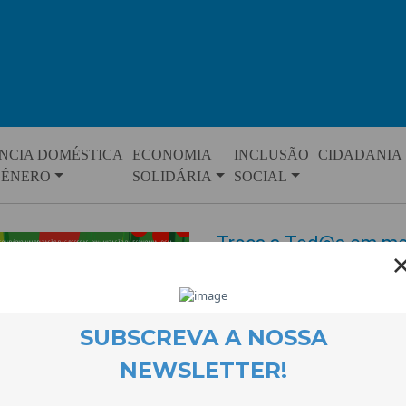
NCIA DOMÉSTICA
ECONOMIA
INCLUSÃO
CIDADANIA
GÉNERO
SOLIDÁRIA
SOCIAL
Troca a Tod@s em mo
EVENTOS
16 April 2026
Temos o prazer de anunciar qu
data e local marcados: 25 de Abr
Este será mais um momento espe
a objectos que já não usamos e