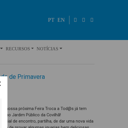
PT
EN
RECURSOS
NOTÍCIAS
do de Primavera
e a nossa próxima Feira Troca a Tod@s já tem
il, no Jardim Público da Covilhã!
cial de encontro, partilha, de dar uma nova vida
 até de provar algumas iguarias bem deliciosas.