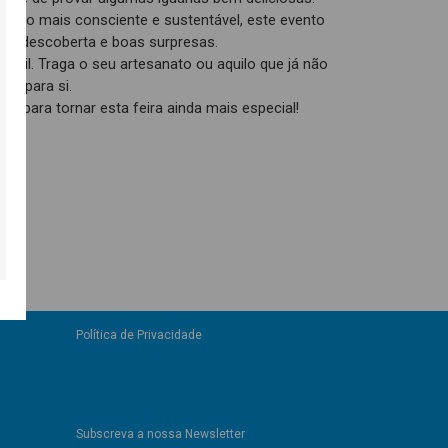
mo mais consciente e sustentável, este evento
o, descoberta e boas surpresas.
Abril. Traga o seu artesanato ou aquilo que já não
ovo para si.
o para tornar esta feira ainda mais especial!
Política de Privacidade
Subscreva a nossa Newsletter