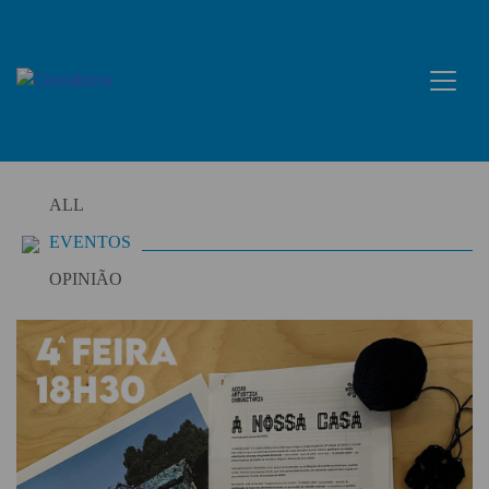
Skip
to
content
ALL
EVENTOS
OPINIÃO