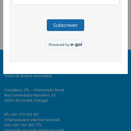
—, a ser apresentada ao público em Junho.
Junta-te a nós todas as 4.ª feiras às 18h30! Toda a gente é
bem-vinda, desde principiantes até profissionais do croché.
Temos o material e boa disposição!
© 2011-2026 COOLABORA CRL
Todos os direitos reservados
CooLabora, CRL — Intervenção Social
Rua Comendador Marcelino, 53
6200-136 Covilhã, Portugal
tlf\ +351 275 335 427
(chamada para rede fixa nacional)
tlm\ +351 967 455 775
(chamada para rede móvel nacional)