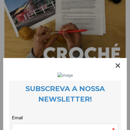
O croché e a arte urbana encontram-se
EVENTOS
14 May 2026
No dia 6 de Maio, o nosso encontro regular de croché recebeu
o WOOL – Festival de Arte Urbana da Covilhã. Estamos já a
participar na sua acção artística comunitária — A Nossa Casa