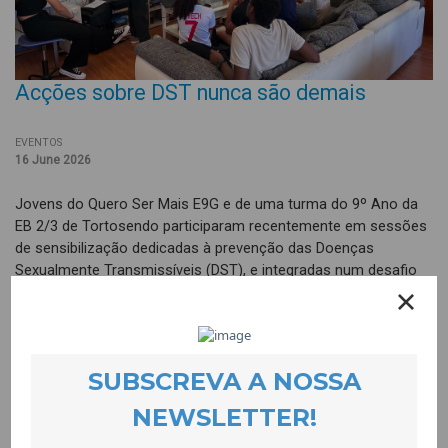
Acções sobre DST nunca são demais
EVENTOS
16 June 2026
Jovens do Quero Ser Mais E9G e de uma turma do 9º Ano da
EB 2/3 de Tortosendo participaram recentemente em sessões
de sensibilização dedicadas à prevenção das Doenças
Sexualmente Transmissíveis (DST), e integradas num desafio
promovido pelo Programa Escolhas.
As actividades proporcionaram espaços de aprendizagem,
reflexão e esclarecimento de dúvidas, abordando temas
relacionados com a saúde sexual, os factores de risco, as
formas de transmissão e os métodos de prevenção.
Também através de uma dinâmica de “Mitos e Factos”, os/as
participantes tiveram a oportunidade de identificar e
desconstruir ideias erradas frequentemente associadas às