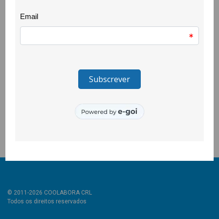
DST, reforçando conhecimentos essenciais para a adopção de
comportamentos mais seguros e responsáveis.
A iniciativa procurou promover escolhas conscientes e
informadas, contribuindo para a educação para a saúde e para
o desenvolvimento de atitudes preventivas.
O projecto Quero Ser Mais E9G é promovido pela República
Portuguesa e pelo Instituto Português do Desporto e
Juventude, I.P. e é cofinanciado pelo Pessoas 2030, Portugal
2030 e União Europeia, através do Fundo Social Europeu.
© 2011-2026 COOLABORA CRL
Todos os direitos reservados