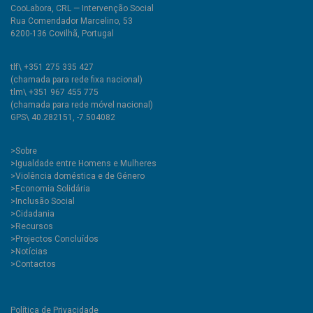
CooLabora, CRL — Intervenção Social
Rua Comendador Marcelino, 53
6200-136 Covilhã, Portugal
tlf\ +351 275 335 427
(chamada para rede fixa nacional)
tlm\ +351 967 455 775
(chamada para rede móvel nacional)
GPS\ 40.282151, -7.504082
>
Sobre
>Igualdade entre Homens e Mulheres
>Violência doméstica e de Género
>Economia Solidária
>Inclusão Social
>Cidadania
>Recursos
>Projectos Concluídos
>Notícias
>Contactos
Política de Privacidade