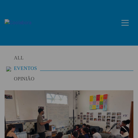
Skip
to
content
ALL
EVENTOS
OPINIÃO