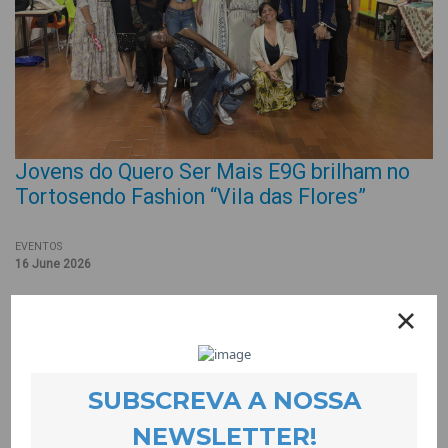
Jovens do Quero Ser Mais E9G brilham no
Tortosendo Fashion “Vila das Flores”
EVENTOS
16 June 2026
Quatro jovens do Quero Ser Mais E9G participaram no desfile
Tortosendo Fashion “Vila das Flores”, numa experiência que
promoveu a autoestima, a confiança e a valorização pessoal.
A participação aconteceu a convite do MODATEX, entidade
parceira do projecto, que desafiou duas raparigas e dois
rapazes a integrarem o desfile e a apresentarem criações
dos/as formandos/as dos seus cursos, recorrendo à técnica