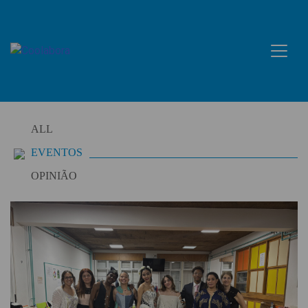
Skip
to
content
ALL
EVENTOS
OPINIÃO