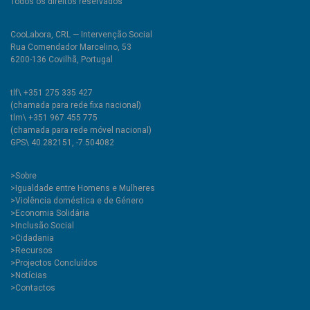
Todos os direitos reservados
CooLabora, CRL — Intervenção Social
Rua Comendador Marcelino, 53
6200-136 Covilhã, Portugal
tlf\ +351 275 335 427
(chamada para rede fixa nacional)
tlm\ +351 967 455 775
(chamada para rede móvel nacional)
GPS\ 40.282151, -7.504082
>
Sobre
>Igualdade entre Homens e Mulheres
>Violência doméstica e de Género
>Economia Solidária
>Inclusão Social
>Cidadania
>Recursos
>Projectos Concluídos
>Notícias
>Contactos