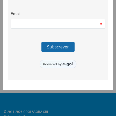
de upcycling.
Mais do que uma experiência ligada à moda, a iniciativa
constituiu um momento de crescimento pessoal e de
valorização das capacidades de cada participante, reforçando
a importância de criar oportunidades que lhes permitam
descobrir novos interesses, superar desafios e acreditar no
seu potencial.
O projecto Quero Ser Mais E9G é promovido pela República
Portuguesa e pelo Instituto Português do Desporto e
Juventude, I.P. e é cofinanciado pelo Pessoas 2030, Portugal
2030 e União Europeia, através do Fundo Social Europeu.
© 2011-2026 COOLABORA CRL