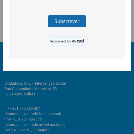
Fevereiro 2023
Janeiro 2023
© 2011-2024 COOLABORA CRL
Todos os direitos reservados
CooLabora, CRL — Intervenção Social
Rua Comendador Marcelino, 53
6200-020 Covilhã PT
tlf\ +351 275 335 427
(chamada para rede fixa nacional)
tlm\ +351 967 455 775
(chamada para rede móvel nacional)
GPS\ 40.282151, -7.504082