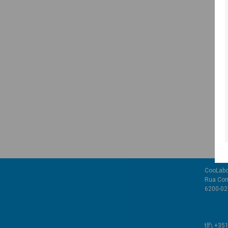
CooLabo
Rua Com
6200-02
tlf\ +35