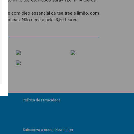
ro 250 ml: 5 teares; frasco spray 120 ml: 4 teares;
s;
zeite com óleo essencial de tea tree e limão, com
issépticas. Não seca a pele: 3,50 teares
Política de Privacidade
Subscreva a nossa Newsletter