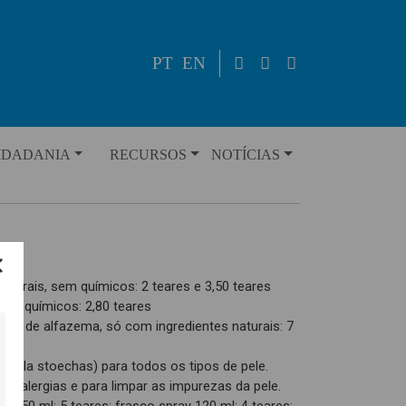
PT
EN
IDADANIA
RECURSOS
NOTÍCIAS
aturais, sem químicos: 2 teares e 3,50 teares
sem químicos: 2,80 teares
ca de alfazema, só com ingredientes naturais: 7
ndula stoechas) para todos os tipos de pele.
os, alergias e para limpar as impurezas da pele.