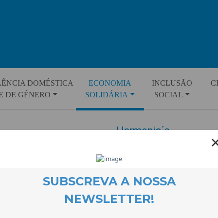
LÊNCIA DOMÉSTICA
ECONOMIA
INCLUSÃO
C
E DE GÉNERO
SOLIDÁRIA
SOCIAL
Harmonia´s
ACTOS
– Sabonetes de glicerina 100% n
– Bálsamo labial 100% natural, 
 Lourenço
– Velas: de massagem e aromáti
458 081
teares
ias.arte@gmail.com
– Hidrolato de rosmaninho (lava
Indicado para picadas de insect
ook
Harmonia´s