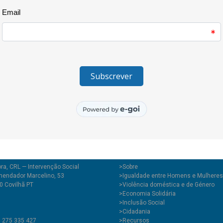
Muito hidratante. Garrafa de vid
frasco spray 100 ml : 3,10 teare
– Sabonetes desinfetantes de a
propriedades antifúngicas e ant
PRODUTOS
ra, CRL — Intervenção Social
>
Sobre
endador Marcelino, 53
>Igualdade entre Homens e Mulheres
0 Covilhã PT
>Violência doméstica e de Género
>Economia Solidária
>Inclusão Social
>Cidadania
1 275 335 427
>Recursos