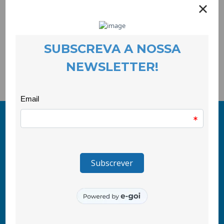
entre artistas, que generosamente aceitaram o desafio da
COOLABORA: Francisco Paiva que fez os desenhos que
inspiraram o texto de Maria Antonieta Garcia.
Durante do mês de Março, a exposição pode ser visitada na
Biblioteca Municipal da Covilhã.
© 2011-2026 COOLABORA CRL
Todos os direitos reservados
CooLabora, CRL — Intervenção Social
Rua Comendador Marcelino, 53
6200-136 Covilhã, Portugal
tlf\ +351 275 335 427
(chamada para rede fixa nacional)