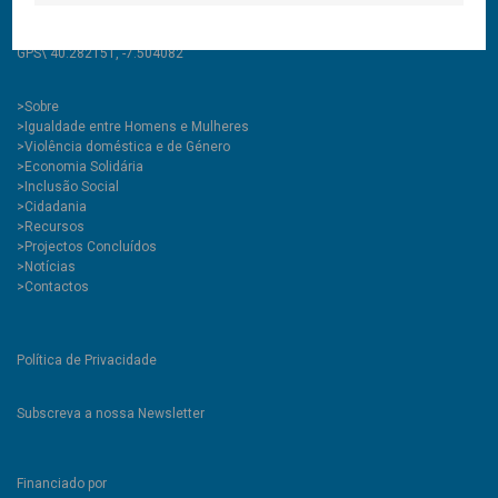
tlm\ +351 967 455 775
(chamada para rede móvel nacional)
GPS\ 40.282151, -7.504082
>
Sobre
>Igualdade entre Homens e Mulheres
>Violência doméstica e de Género
>Economia Solidária
>Inclusão Social
>Cidadania
>Recursos
>Projectos Concluídos
>Notícias
>Contactos
Política de Privacidade
Subscreva a nossa Newsletter
Financiado por