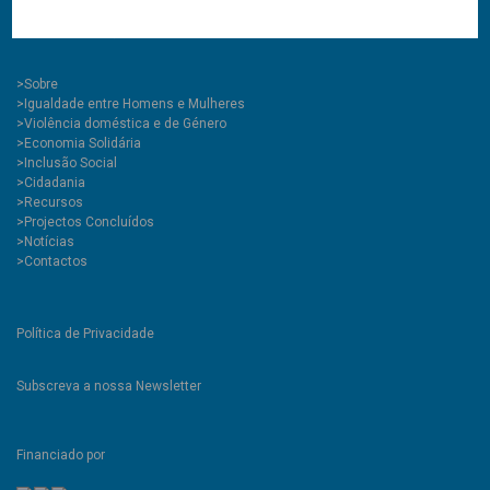
(chamada para rede móvel nacional)
GPS\ 40.282151, -7.504082
>
Sobre
>Igualdade entre Homens e Mulheres
>Violência doméstica e de Género
>Economia Solidária
>Inclusão Social
>Cidadania
>Recursos
>Projectos Concluídos
>Notícias
>Contactos
Política de Privacidade
Subscreva a nossa Newsletter
Financiado por