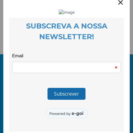
No próximo dia 6 de Junho, a COOLABORA promove, em
parceria com a Escola de São Domingos e a Juntade Freguesia
de Cantar Galo, a festa de inauguração do Mural Contra a
Violênciaque foi criado em Cantar Galo com alunos e alunas da
Escola de São Domingos.
© 2011-2026 COOLABORA CRL
Todos os direitos reservados
CooLabora, CRL — Intervenção Social
Rua Comendador Marcelino, 53
6200-136 Covilhã, Portugal
tlf\ +351 275 335 427
(chamada para rede fixa nacional)
tlm\ +351 967 455 775