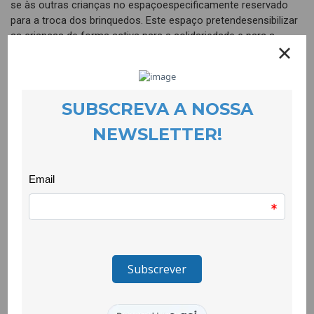
se às outras crianças no espaçoespecificamente reservado
para a troca dos brinquedos. Este espaço pretendesensibilizar
as crianças de forma activa para a solidariedade e para a
dimensãolúdica e ecológica da troca. É mais sustentável trocar
que comprar brinquedosnovos!
Animação e debates
O programa dá especial destaque às questões
dasustentabilidade. Contempla actividades como o estendal
ambiental, um workshopKonMari (um modelo de arrumação
com grande impacto), reciclagem, Show Cookingde
Crudivorismo, yoga, danças europeias e um espaço aberto de
terapiasalternativas.
Na música, o destaque vai para a arruada deCavaquinhos de
Sto. António.
Idearias à Solta
É o espaço reservado a quem quiser conversar,partilhar ideias,
fazer apresentações temáticas. Consiste em rodas de
conversalivres e autogestionadas.