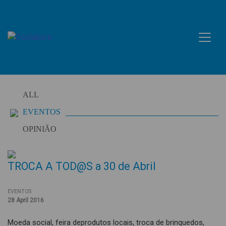
Skip
to
content
ALL
EVENTOS
OPINIÃO
TROCA A TOD@S a 30 de Abril
EVENTOS
28 April 2016
Moeda social, feira deprodutos locais, troca de brinquedos,