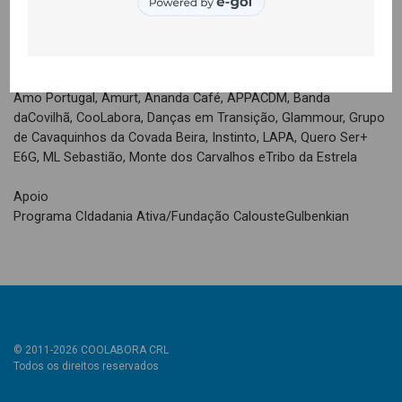
Organização
Coolabora, Câmara Municipal da Covilhã e Teatro dasBeiras
Co-organização
Amo Portugal, Amurt, Ananda Café, APPACDM, Banda
daCovilhã, CooLabora, Danças em Transição, Glammour, Grupo
de Cavaquinhos da Covada Beira, Instinto, LAPA, Quero Ser+
E6G, ML Sebastião, Monte dos Carvalhos eTribo da Estrela
Apoio
Programa CIdadania Ativa/Fundação CalousteGulbenkian
© 2011-2026 COOLABORA CRL
Todos os direitos reservados