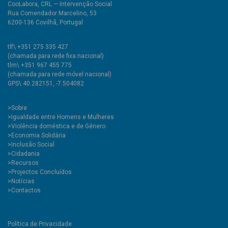
CooLabora, CRL — Intervenção Social
Rua Comendador Marcelino, 53
6200-136 Covilhã, Portugal
tlf\ +351 275 335 427
(chamada para rede fixa nacional)
tlm\ +351 967 455 775
(chamada para rede móvel nacional)
GPS\ 40.282151, -7.504082
>
Sobre
>Igualdade entre Homens e Mulheres
>Violência doméstica e de Género
>Economia Solidária
>Inclusão Social
>Cidadania
>Recursos
>Projectos Concluídos
>Notícias
>Contactos
Política de Privacidade