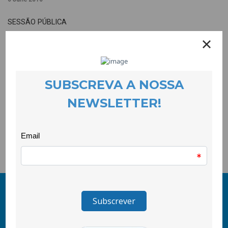
SESSÃO PÚBLICA
CATARINAMARCELINO, Secretária de Estado Para a Cidadania e
Igualdade
VíTORPEREIRA, Presidente da Câmara Municipal da Covilhã
FORMAÇÃOMULHERES, LIDERANÇA E ACÇÃO POLÍTICA
Entregade diplomas da formação
Testemunhosdas formandas e da equipa formativa
Local:CooLabora
© 2011-2024 COOLABORA CRL
Todos os direitos reservados