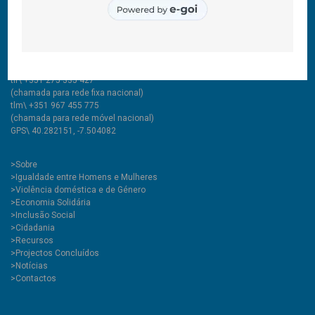
CooLabora, CRL — Intervenção Social
Rua Comendador Marcelino, 53
6200-020 Covilhã PT
tlf\ +351 275 335 427
(chamada para rede fixa nacional)
tlm\ +351 967 455 775
(chamada para rede móvel nacional)
GPS\ 40.282151, -7.504082
>
Sobre
>Igualdade entre Homens e Mulheres
>Violência doméstica e de Género
>Economia Solidária
>Inclusão Social
>Cidadania
>Recursos
>Projectos Concluídos
>Notícias
>Contactos