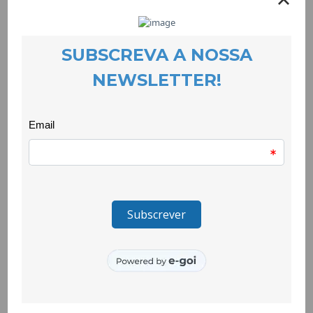
colectivo, este foi o primeiro debate da Manifesta que adoptou
como lema “construir comunidades justas e sustentáveis.”
O webinário teve uma qualidade extraordinária e está disponível
online
aqui.
As intervenções de enquadramento inicial ficaram a cargo de
Luís Chaves (Federação Minha Terra) e Artur Cristóvão (UTAD)
e as iniciativas inspiradoras foram apresentadas por Alfredo
Sendim (Cooperativa de Usuários do Freixo do Meio); Artur
Gregório e Vânia Martins (Associação In Loco) e Sara Moreira
(AMAP e Rede Regenerar).
A CooLabora participa na co-organização desta iniciativa da
rede Animar, que congrega uma comissão co-organizadora
que inclui várias organizações e plataformas da sociedade civil,
como a Associação Portuguesa para a Cultura e a Educação
Permanente; Associação Portuguesa para a Diversidade e
Inclusão; ZERO – Associação Sistema Terrestre Sustentável;
EAPN – Rede Europeia Anti-Pobreza; Federação Minha Terra,
Rede para o Decrescimento, Plataforma Portuguesa para os