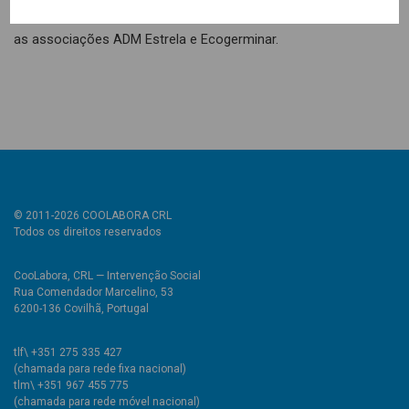
Direitos das Mulheres e Fórum Cidadania & Território e também
as associações ADM Estrela e Ecogerminar.
© 2011-2026 COOLABORA CRL
Todos os direitos reservados
CooLabora, CRL — Intervenção Social
Rua Comendador Marcelino, 53
6200-136 Covilhã, Portugal
tlf\ +351 275 335 427
(chamada para rede fixa nacional)
tlm\ +351 967 455 775
(chamada para rede móvel nacional)