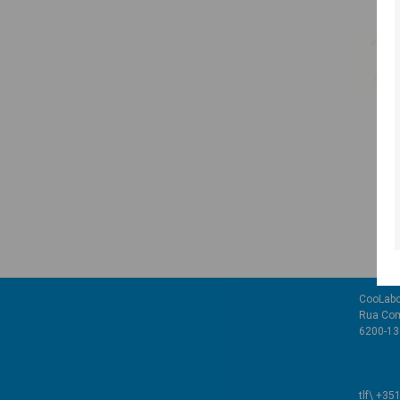
CooLabo
Rua Com
6200-136
tlf\ +35