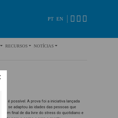
PT
EN
RECURSOS
NOTÍCIAS
ne é possível. A prova foi a iniciativa lançada
 que se adaptou às idades das pessoas que
s um final de dia livre do stress do quotidiano e