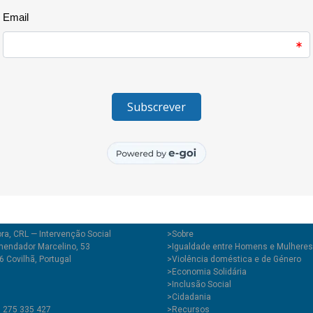
um tempo de equilíbrio e relax
Ficou a vontade de realizar a 
ra, CRL — Intervenção Social
>
Sobre
endador Marcelino, 53
>Igualdade entre Homens e Mulheres
 Covilhã, Portugal
>Violência doméstica e de Género
>Economia Solidária
>Inclusão Social
>Cidadania
1 275 335 427
>Recursos