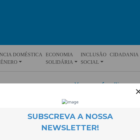
NCIA DOMÉSTICA
ECONOMIA
INCLUSÃO
CIDADANIA
GÉNERO
SOLIDÁRIA
SOCIAL
Yoga em família
EVENTOS
12 May 2021
Uma aula de Yoga em família onli
pelo projecto CLDS.4G.COVILHÃ
participaram proporcionando-lhe