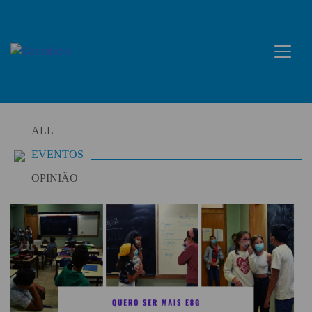
Skip
to
content
ALL
EVENTOS
OPINIÃO