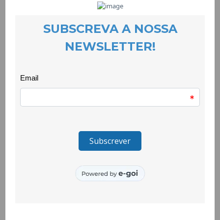
Teatro Debate em que se promove a reflexão entre alunos e
alunas de modo a quebrar estereótipos e preconceitos,
fomentar o respeito pela diversidade cultural e pela diferença,
procurando uma maior aceitação da comunidade cigana no
espaço escolar.
Nesta dinâmica de Teatro Debate os temas-problema são
sugeridos pelos grupos de trabalho criados e há uma
teatralização da problemática que serve de mote para o
debate, onde se exploram as formas de resolução,
procurando-se sempre facilitar o diálogo, o auto-
conhecimento, o respeito mútuo, o conhecimento dos direitos
e deveres de qualquer cidadão e a interiorização dos direitos
humanos.
Esta actividade conta com o apoio de mentoras estagiárias de
psicologia da Universidade da Beira Interior.
O Quero Ser Mais E8G integra o grupo de projectos do
Programa Escolhas que são promovidos pelo Alto