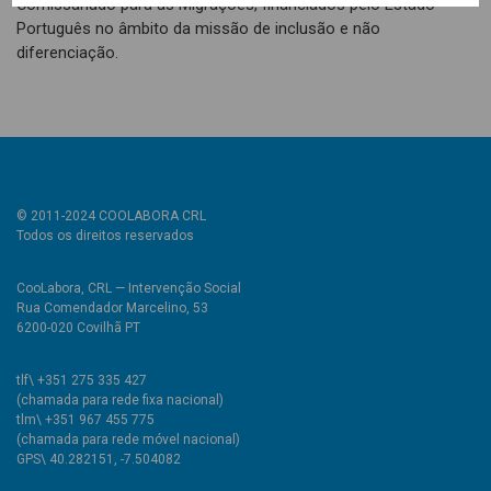
Comissariado para as Migrações, financiados pelo Estado
Português no âmbito da missão de inclusão e não
diferenciação.
© 2011-2024 COOLABORA CRL
Todos os direitos reservados
CooLabora, CRL — Intervenção Social
Rua Comendador Marcelino, 53
6200-020 Covilhã PT
tlf\ +351 275 335 427
(chamada para rede fixa nacional)
tlm\ +351 967 455 775
(chamada para rede móvel nacional)
GPS\ 40.282151, -7.504082