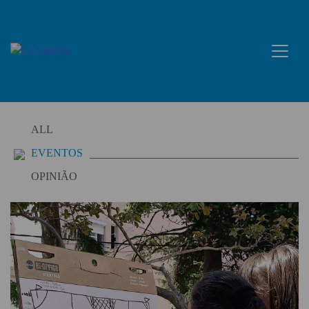
Skip
to
content
ALL
EVENTOS
OPINIÃO