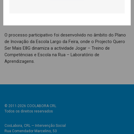
Não menos bem esteve a Escola Largo da Feira com uma
claque entusiasmada, uma equipa que deu a volta ao jogo no
segundo tempo, em que se apresentou mais unida e aguerrida.
O processo participativo foi desenvolvido no âmbito do Plano
de Inovação da Escola Largo da Feira, onde o Projecto Quero
Ser Mais E8G dinamiza a actividade Jogar – Treino de
Competências e Escola na Rua – Laboratório de
Aprendizagens.
© 2011-2026 COOLABORA CRL
Todos os direitos reservados
CooLabora, CRL — Intervenção Social
Rua Comendador Marcelino, 53