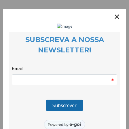
EVENTOS
27 June 2023
As crianças do Largo da Feira concretizaram um torneio, como
exercício de cidadania. A ideia nasceu da auscultação de
alunos e alunas desta escola que partilharam o que os/as
tornaria mais felizes na escola.
Todo o processo foi pensado ao detalhe pelas crianças e
culminou num dia feliz, no momento em que concretizaram o
torneio.
A iniciativa juntou as duas escolas do 1º ciclo do Tortosendo à
volta do campo de futebol da Escola Básica de Tortosendo,
num apoio fantástico às suas equipas.
A escola convidada foi a Escola dos Montes Hermínios que
fez uma bonita moldura humana, trouxe uma alegria
contagiante ao torneio e jogou de forma brilhante.