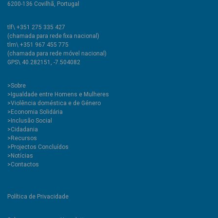
6200-136 Covilhã, Portugal
tlf\ +351 275 335 427
(chamada para rede fixa nacional)
tlm\ +351 967 455 775
(chamada para rede móvel nacional)
GPS\ 40.282151, -7.504082
>
Sobre
>Igualdade entre Homens e Mulheres
>Violência doméstica e de Género
>Economia Solidária
>Inclusão Social
>Cidadania
>Recursos
>Projectos Concluídos
>Notícias
>Contactos
Política de Privacidade