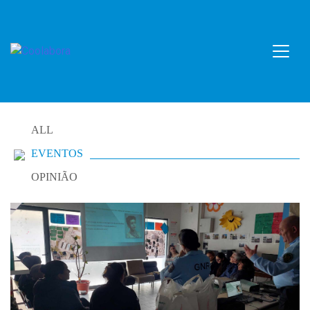
Skip
to
content
ALL
EVENTOS
OPINIÃO