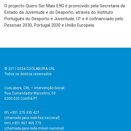
O projecto Quero Ser Mais E9G é promovido pela Secretaria de
Estado da Juventude e do Desporto, através do Instituto
Português do Desporto e Juventude, I.P. e é cofinanciado pelo
Pessoas 2030, Portugal 2030 e União Europeia.
© 2011-2024 COOLABORA CRL
Todos os direitos reservados
CooLabora, CRL — Intervenção Social
Rua Comendador Marcelino, 53
6200-020 Covilhã PT
tlf\ +351 275 335 427
(chamada para rede fixa nacional)
tlm\ +351 967 455 775
(chamada para rede móvel nacional)