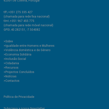
6200-136 Covilhã, Portugal
tlf\ +351 275 335 427
(chamada para rede fixa nacional)
tlm\ +351 967 455 775
(chamada para rede móvel nacional)
GPS\ 40.282151, -7.504082
>
Sobre
>Igualdade entre Homens e Mulheres
>Violência doméstica e de Género
>Economia Solidária
>Inclusão Social
>Cidadania
>Recursos
>Projectos Concluídos
>Notícias
>Contactos
Política de Privacidade
Subscreva a nossa Newsletter