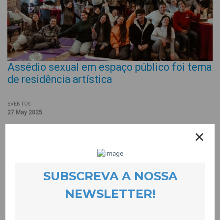
Assédio sexual em espaço público foi tema
de residência artística
EVENTOS
27 May 2025
O primeiro fim de senana de Maio serviu para 22 jovens
activistas que integram o projecto Coolaboratório se
encontrarem em plena Serra da Estrela para preparar uma
campanha sobre o assédio sexual em espaço público. Durante
2 dias o grupo trabalhou intensamente a temática com oficinas
artivistas e debates e a avaliação não podia ser melhor como
revela uma das participantes: “A residência artística superou as
minhas expectativas. Primeiro porque descobri mais uma