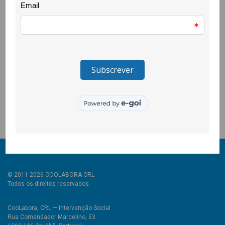
forma de me exprimir, através das fanzines. E segundo, porque
desta vez, o espaço de partilha que existe habitualmente no
Coolaboratório teve um cunho muito feminino, de partilha de
experiências acompanhada de sororidade, o que me inspirou
profundamente.”
Esta iniciativa foi financiada pelo Programa Catalyst of Change
for Just Societies.
Foto: Diana Mota
© 2011-2026 COOLABORA CRL
Todos os direitos reservados
CooLabora, CRL — Intervenção Social
Rua Comendador Marcelino, 53