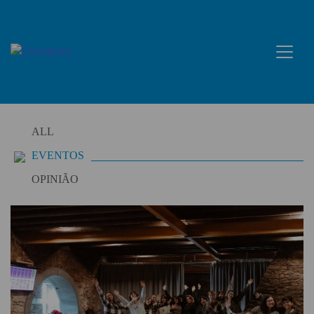
Skip
to
content
ALL
EVENTOS
OPINIÃO