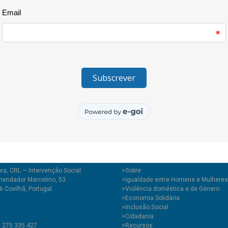
 2020
020
020
 2020
o 2020
ra, CRL — Intervenção Social
>
Sobre
endador Marcelino, 53
>Igualdade entre Homens e Mulheres
 Covilhã, Portugal
>Violência doméstica e de Género
>Economia Solidária
>Inclusão Social
>Cidadania
1 275 335 427
>Recursos