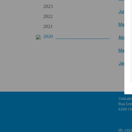
2023
Junho
2022
Maio 2
2021
2020
Abril 2
Março
Janeir
CooLabo
Rua Com
6200-136
tlf\ +35